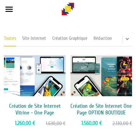
×
LES CATÉGORIES DE LA BOUTIQUE
DEL CARIBE
Toutes les catégories
💎 OFFRES DU MOMENT
Toutes
Site Internet
Création Graphique
Rédaction
Site Internet
🛍️ E-COMMERCE
AGENCE WEB
PRESTATIONS
RÉALISATIONS
BOUTIQUE
Création de Site Internet
Création de Site Internet One
Vitrine - One Page
Page OPTION BOUTIQUE
1.260,00 €
1.560,00 €
1.630,00 €
2.130,00 €