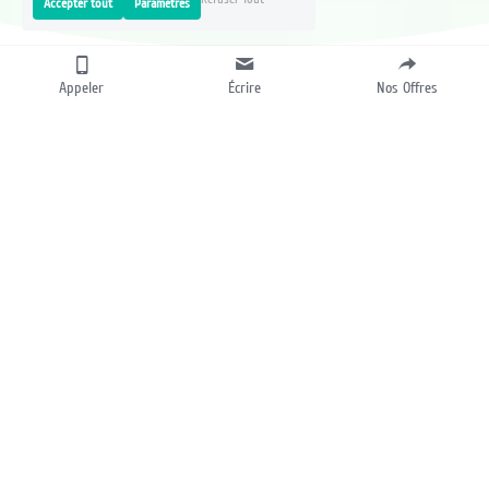
Accepter tout
Paramètres
Appeler
Écrire
Nos Offres
NOS PRESTATIONS
AGENCE WEB MARTINIQUE - CONSEIL 
COMMUNICATION ET DÉVELOPPEMENT 
EN MARTINIQUE - AGENCE 
COMMUNICATION MARTINIQUE - SITE 
INTERNET ECOMMERCE
Donnez-vous les moyens de réussir ! 
Parce que chaque entreprise se doit d'être visible au 