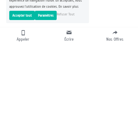
expérience de navigation fluide. En acceptant, vous
approuvez l'utilisation de cookies.
En savoir plus
Refuser Tout
Accepter tout
Paramètres
Appeler
Écrire
Nos Offres
CONSTRUISONS VOTRE 
SUCCÈS ENSEMBLE ! 